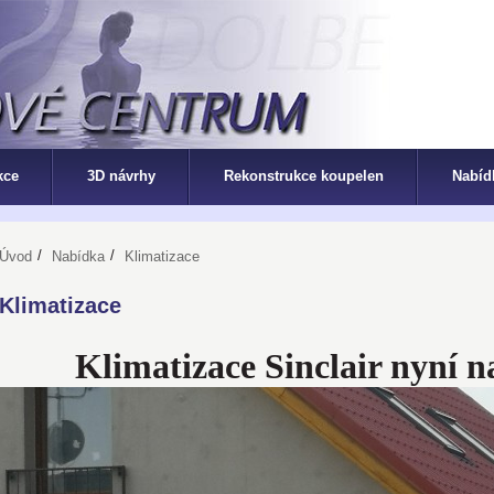
kce
3D návrhy
Rekonstrukce koupelen
Nabíd
/
/
Úvod
Nabídka
Klimatizace
Klimatizace
Klimatizace Sinclair nyní n