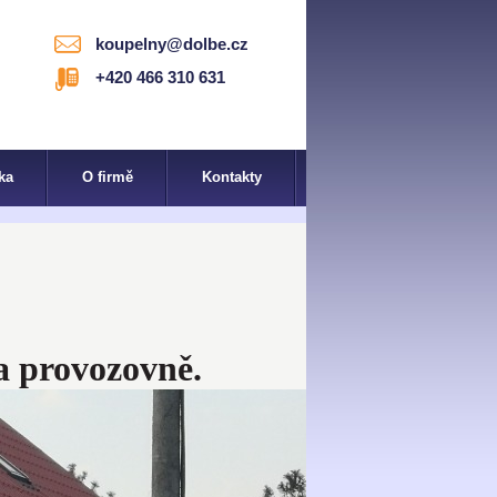
koupelny@dolbe.cz
+420 466 310 631
ka
O firmě
Kontakty
a provozovně.