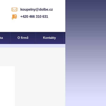
koupelny@dolbe.cz
+420 466 310 631
ka
O firmě
Kontakty