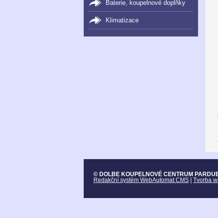
Baterie, koupelnové doplňky
Klimatizace
© DOLBE KOUPELNOVÉ CENTRUM PARDUB
Redakční systém WebAutomat CMS
|
Tvorba w