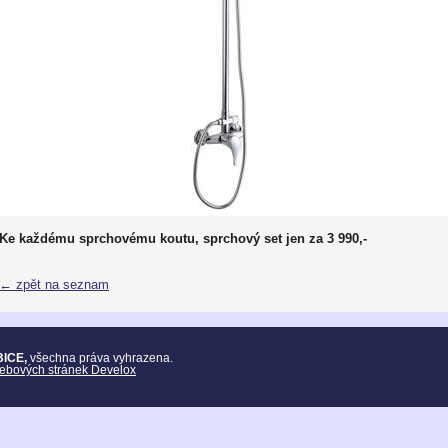
Ke každému sprchovému koutu, sprchový set jen za 3 990,-
← zpět na seznam
ICE,
všechna práva vyhrazena.
ebových stránek Develox